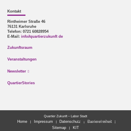
Kontakt
Rintheimer Straße 46
76131 Karlsruhe
Telefon: 0721 60828954
E-Mail:
info
∂
quartierzukunft de
Zukunftsraum
Veranstaltungen
Newsletter
QuartierStories
Quartier Zukunft – Labor Stadt
letzte Änderung: 20.01.2026
Home
Impressum
Datenschutz
Barrierefreiheit
Sitemap
KIT