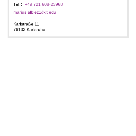
Tel.:
+49 721 608-23968
marius albiez1
∂
kit edu
Karlstraße 11
76133 Karlsruhe